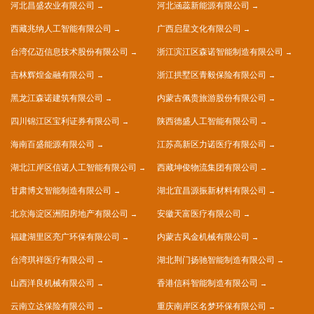
河北昌盛农业有限公司
河北涵蕊新能源有限公司
西藏兆纳人工智能有限公司
广西启星文化有限公司
台湾亿迈信息技术股份有限公司
浙江滨江区森诺智能制造有限公司
吉林辉煌金融有限公司
浙江拱墅区青毅保险有限公司
黑龙江森诺建筑有限公司
内蒙古佩贵旅游股份有限公司
四川锦江区宝利证券有限公司
陕西德盛人工智能有限公司
海南百盛能源有限公司
江苏高新区力诺医疗有限公司
湖北江岸区信诺人工智能有限公司
西藏坤俊物流集团有限公司
甘肃博文智能制造有限公司
湖北宜昌源振新材料有限公司
北京海淀区洲阳房地产有限公司
安徽天富医疗有限公司
福建湖里区亮广环保有限公司
内蒙古风金机械有限公司
台湾琪祥医疗有限公司
湖北荆门扬驰智能制造有限公司
山西洋良机械有限公司
香港信科智能制造有限公司
云南立达保险有限公司
重庆南岸区名梦环保有限公司